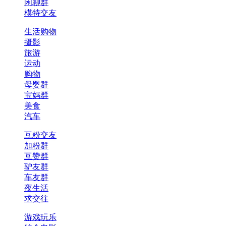
闲聊群
模特交友
生活购物
摄影
旅游
运动
购物
母婴群
宝妈群
美食
汽车
互粉交友
加粉群
互赞群
驴友群
车友群
夜生活
求交往
游戏玩乐