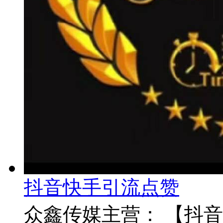
抖音快手引流点赞
众鑫传媒主营： 【抖音】