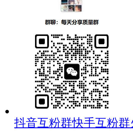
抖音互粉群快手互粉群