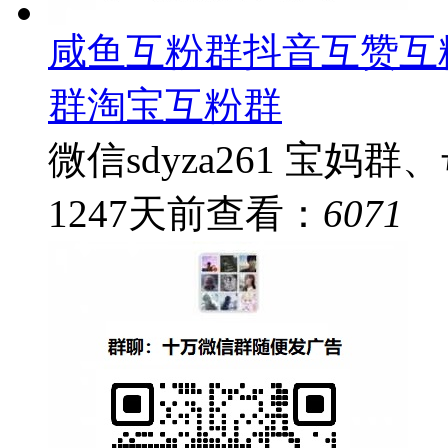
咸鱼互粉群抖音互赞互
群淘宝互粉群
微信sdyza261 宝妈
1247
天前
查看：
6071