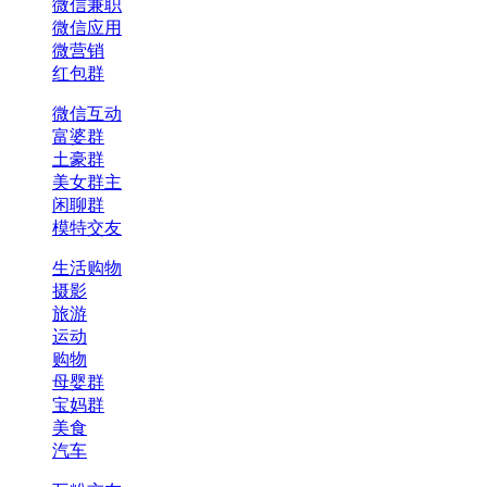
微信兼职
微信应用
微营销
红包群
微信互动
富婆群
土豪群
美女群主
闲聊群
模特交友
生活购物
摄影
旅游
运动
购物
母婴群
宝妈群
美食
汽车