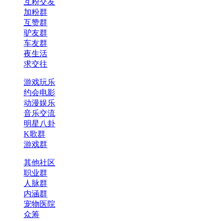
互粉交友
加粉群
互赞群
驴友群
车友群
夜生活
求交往
游戏玩乐
约会电影
动漫娱乐
音乐交流
明星八卦
K歌群
游戏群
其他社区
职业群
人脉群
内涵群
宠物医院
众筹