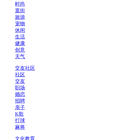
时尚
逛街
旅游
宠物
休闲
生活
健康
创意
天气
交友社区
社区
交友
职场
婚恋
招聘
亲子
K歌
打球
麻将
文化教育