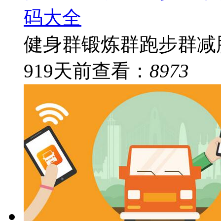
码大全
健身群锻炼群跑步群减肥
919
天前
查看：
8973