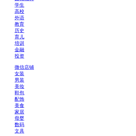
学生
高校
外语
教育
历史
育儿
培训
金融
投资
微信店铺
女装
男装
美妆
鞋包
配饰
美食
家居
母婴
数码
文具