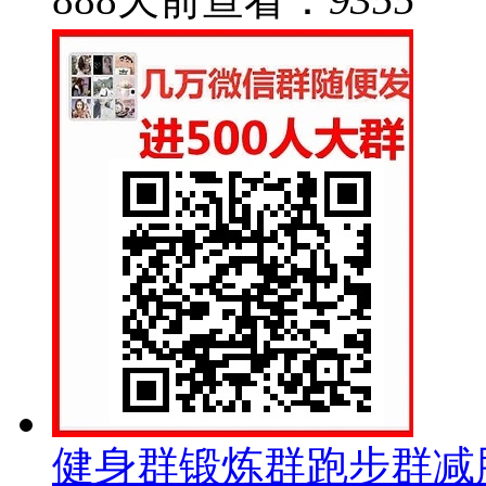
健身群锻炼群跑步群减