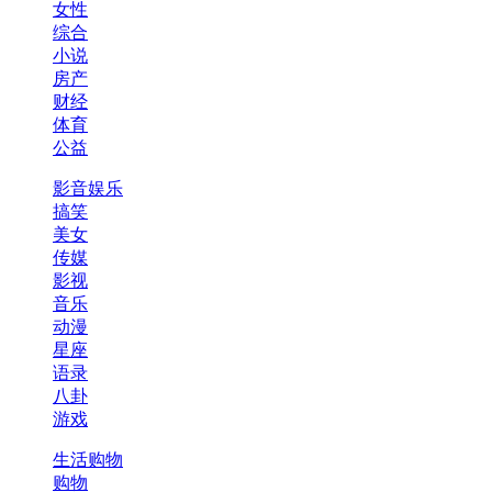
女性
综合
小说
房产
财经
体育
公益
影音娱乐
搞笑
美女
传媒
影视
音乐
动漫
星座
语录
八卦
游戏
生活购物
购物