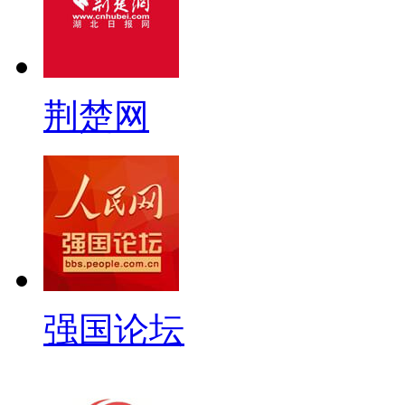
荆楚网
强国论坛