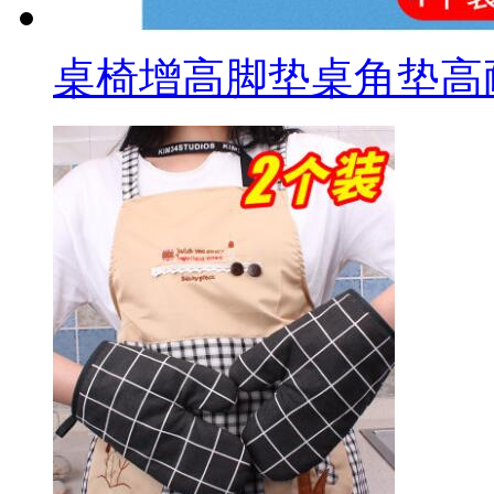
桌椅增高脚垫桌角垫高