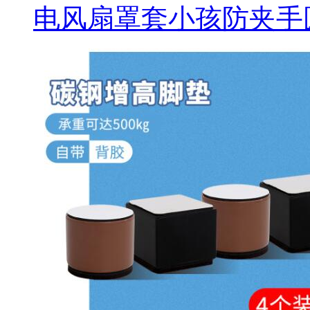
电风扇罩套小孩防夹手