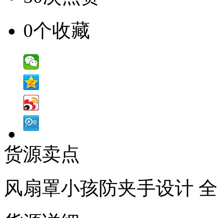
0个收藏
货源卖点
风扇罩小孩防夹手设计 